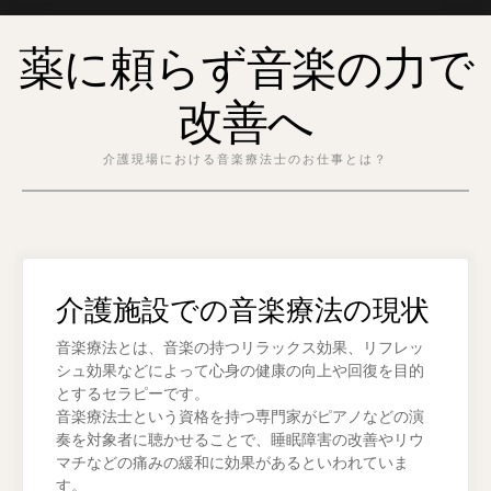
Skip
薬に頼らず音楽の力で
to
content
改善へ
介護現場における音楽療法士のお仕事とは？
介護施設での音楽療法の現状
音楽療法とは、音楽の持つリラックス効果、リフレッ
シュ効果などによって心身の健康の向上や回復を目的
とするセラピーです。
音楽療法士という資格を持つ専門家がピアノなどの演
奏を対象者に聴かせることで、睡眠障害の改善やリウ
マチなどの痛みの緩和に効果があるといわれていま
す。