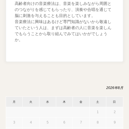
高齢者向けの音楽療法は、音楽を楽しみながら周囲と
のつながりを感じてもらったり、演奏や合唱を通じて
脳に刺激を与えることも目的としています。
音楽療法に興味はあるけど専門知識がないから敬遠し
ていたという人は、まずは高齢者の人に音楽を楽しん
でもらうことから取り組んでみてはいかがでしょう
か。
2026年8月
月
火
水
木
金
土
日
1
2
3
4
5
6
7
8
9