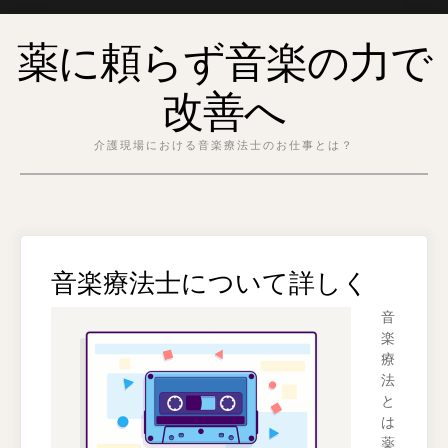
Skip
薬に頼らず音楽の力で
to
content
改善へ
介護現場における音楽療法士のお仕事とは？
音楽療法士について詳しく
音
楽
療
法
と
は
薬