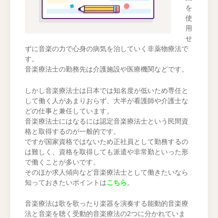
を
使
用
せ
ずに音楽の力で心身の病気を治していく非薬物療法で
す。
音楽療法士の勤務先は介護施設や医療機関などです。
しかし音楽療法士は日本では知名度が低いため専任と
して働く人があまりおらず、大半が看護師や介護士な
どの仕事と兼任しています。
音楽療法士にはなるには認定音楽療法士という民間資
格と取得するのが一般的です。
ですが国家資格ではないため正社員として勤務するの
は難しく、資格を取得しても派遣や非常勤といった形
で働くことが多いです。
そのほか求人傾向など音楽療法士として働きたいなら
知っておきたいポイントは
こちら
。
音楽療法は歌を歌ったり楽器を演奏する能動的音楽療
法と音楽を聴く受動的音楽療法の2つに分かれていま