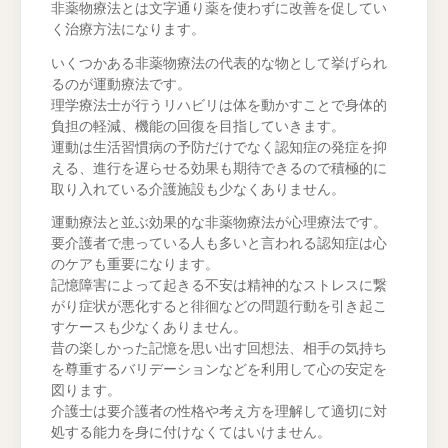
非薬物療法とは文字通り薬を使わずに改善を促してい
く治療方法になります。
いくつかある非薬物療法の代表的な物として挙げられ
るのが運動療法です。
理学療法士が行うリハビリは体を動かすことで身体的
負担の軽減、機能の回復を目指していきます。
運動は生活習慣病の予防だけでなく認知症の発症を抑
える、進行を遅らせる効果も期待できるので積極的に
取り入れている介護施設も少なくありません。
運動療法と並ぶ効果的な非薬物療法が心理療法です。
要介護者で患っている人も多いと言われる認知症は心
のケアも重要になります。
記憶障害によって起きる不安は精神的なストレスに繋
がり症状が悪化すると徘徊などの問題行動を引き起こ
すケースも少なくありません。
昔の楽しかった記憶を思い出す回想法、相手の気持ち
を尊重するバリデーションなどを利用して心の安定を
図ります。
介護士は要介護者の性格や考え方を理解して適切に対
処する能力を身に付けなくてはいけません。