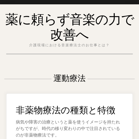
Skip
薬に頼らず音楽の力で
to
content
改善へ
介護現場における音楽療法士のお仕事とは？
運動療法
非薬物療法の種類と特徴
病気や障害の治療というと薬を使うイメージを持たれ
がちですが、時代の移り変わりの中で注目されている
のが非薬物療法です。