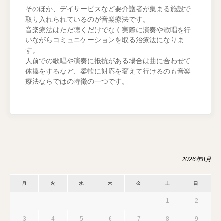
そのほか、デイサービスなど要介護者が集まる施設で
取り入れられているのが音楽療法です。
音楽療法はただ聴くだけでなく実際に演奏や歌唱を行
いながらコミュニケーションを取る治療法になりま
す。
人前での歌唱や演奏に抵抗がある場合は曲に合わせて
体操をするなど、柔軟に対応を変えて行けるのも音楽
療法ならではの特徴の一つです。
2026年8月
月
火
水
木
金
土
日
1
2
3
4
5
6
7
8
9